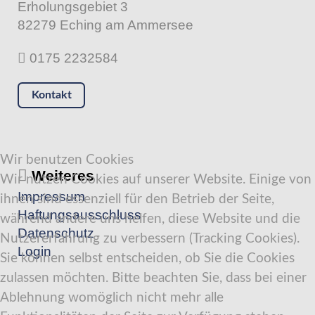
Erholungsgebiet 3
82279 Eching am Ammersee
0175 2232584
Kontakt
Wir benutzen Cookies
Weiteres
Wir nutzen Cookies auf unserer Website. Einige von
Impressum
ihnen sind essenziell für den Betrieb der Seite,
Haftungsausschluss
während andere uns helfen, diese Website und die
Datenschutz
Nutzererfahrung zu verbessern (Tracking Cookies).
Login
Sie können selbst entscheiden, ob Sie die Cookies
zulassen möchten. Bitte beachten Sie, dass bei einer
Ablehnung womöglich nicht mehr alle