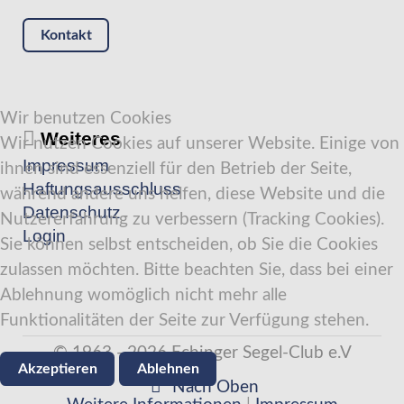
Kontakt
Wir benutzen Cookies
Weiteres
Wir nutzen Cookies auf unserer Website. Einige von
Impressum
ihnen sind essenziell für den Betrieb der Seite,
Haftungsausschluss
während andere uns helfen, diese Website und die
Datenschutz
Nutzererfahrung zu verbessern (Tracking Cookies).
Login
Sie können selbst entscheiden, ob Sie die Cookies
zulassen möchten. Bitte beachten Sie, dass bei einer
Ablehnung womöglich nicht mehr alle
Funktionalitäten der Seite zur Verfügung stehen.
© 1963 - 2026 Echinger Segel-Club e.V
Akzeptieren
Ablehnen
Nach Oben