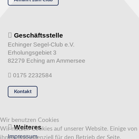
Geschäftsstelle
Echinger Segel-Club e.V.
Erholungsgebiet 3
82279 Eching am Ammersee
0175 2232584
Kontakt
Wir benutzen Cookies
Weiteres
Wir nutzen Cookies auf unserer Website. Einige von
Impressum
ihnen sind essenziell für den Betrieb der Seite,