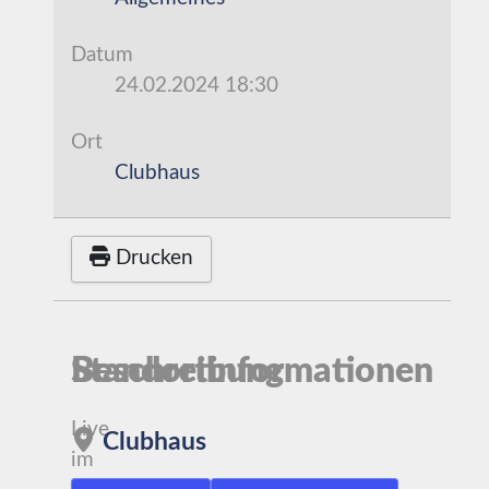
Datum
24.02.2024
18:30
Ort
Clubhaus
Drucken
Beschreibung
Standortinformationen
Live
Clubhaus
im