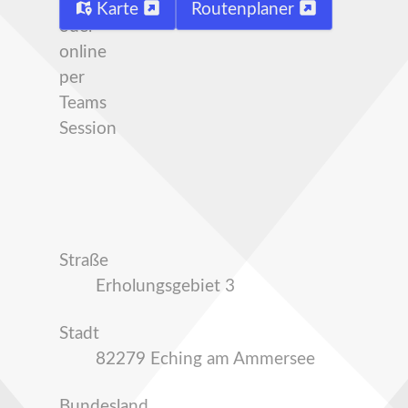
Clubhaus
Karte
Routenplaner
oder
online
per
Teams
Session
Straße
Erholungsgebiet 3
Stadt
82279 Eching am Ammersee
Bundesland