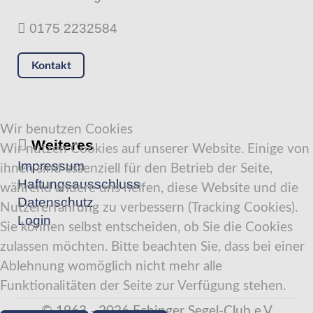
0175 2232584
Kontakt
Wir benutzen Cookies
Weiteres
Wir nutzen Cookies auf unserer Website. Einige von
Impressum
ihnen sind essenziell für den Betrieb der Seite,
Haftungsausschluss
während andere uns helfen, diese Website und die
Datenschutz
Nutzererfahrung zu verbessern (Tracking Cookies).
Login
Sie können selbst entscheiden, ob Sie die Cookies
zulassen möchten. Bitte beachten Sie, dass bei einer
Ablehnung womöglich nicht mehr alle
Funktionalitäten der Seite zur Verfügung stehen.
© 1963 - 2026 Echinger Segel-Club e.V